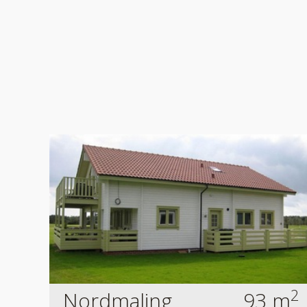
2
Nordmaling
93 m