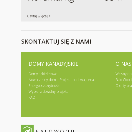
Czytaj więcej >
SKONTAKTUJ SIĘ Z NAMI
DOMY KANADYJSKIE
O NAS
Domy szkieletowe
Własny do
Nowoczesny dom – Projekt, budowa, cena
Balo Wood
Energooszczędność
Oferty pra
Wybierz dowolny projekt
FAQ