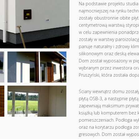
Na podstawie projektu studia
najmocniejszej na rynku techno
zostały obustronnie obite pły
centymetrową warstwą styropi
w celu zapewnienia ponadprze
zostały w warstwy paroizolacy
panuje naturalny i zdrowy kli
silikonowym oraz deską elewac
Dom został wyposażony w pię
wybranym przez inwestora or
Pruszyński, która została dop
Ściany wewnątrz domu zostały
płytą OSB-3, a następnie płytą
zapewniają maksimum prywatno
książką lub komputerem bez ko
pomieszczeniach. Podłoga wy
oraz na korytarzu podłoga zo
gresowych. Dom został wypos