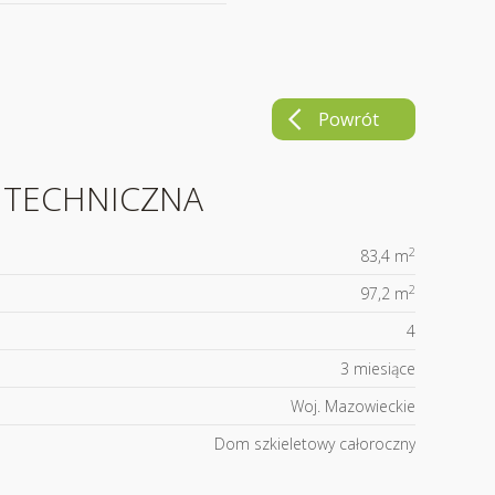
Powrót
A TECHNICZNA
2
83,4 m
2
97,2 m
4
3 miesiące
Woj. Mazowieckie
Dom szkieletowy całoroczny