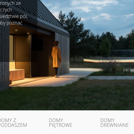
czonych ze
iczych
iedztwie pól,
 aby poznać
DOMY Z
DOMY
DOMY
PODDASZEM
PIĘTROWE
DREWNIANE