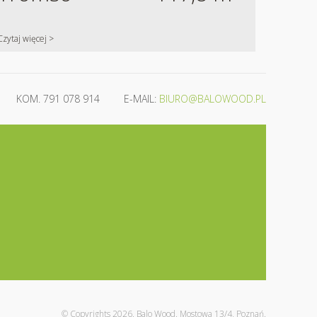
Czytaj więcej >
KOM.
791 078 914
E-MAIL:
BIURO@BALOWOOD.PL
© Copyrights 2026. Balo Wood. Mostowa 13/4, Poznań.