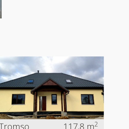
2
Tromso
117,8 m