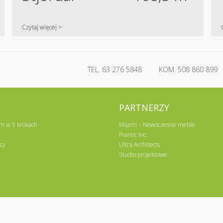
Czytaj więcej >
TEL.
63 276 5848
KOM.
508 860 899
PARTNERZY
m w 5 krokach
Mijami – Nowoczesne meble
Frantic Inc.
cy
Ultra Architects
Studio projektowe