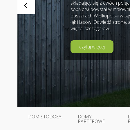
składający się z dwóch połą
sobą brył powstał w malown
obszarach Wielkopolski w sąs
łąk i lasów. Odwiedź stronę,
więcej szczegółów.
czytaj więcej
DOM STODOŁA
DOMY
PARTEROWE