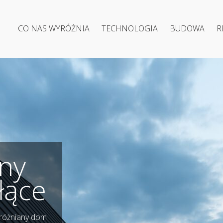
CO NAS WYRÓŻNIA
TECHNOLOGIA
BUDOWA
R
ny
łące
yróżniany dom