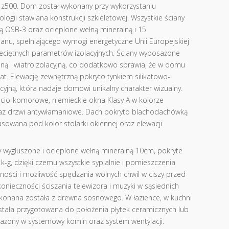
 z500. Dom został wykonany przy wykorzystaniu
logii stawiana konstrukcji szkieletowej. Wszystkie ściany
tą OSB-3 oraz ocieplone wełną mineralną i 15
anu, spełniającego wymogi energetyczne Unii Europejskiej
ciętnych parametrów izolacyjnych. Ściany wyposażone
jną i wiatroizolacyjną, co dodatkowo sprawia, że w domu
mat. Elewację zewnętrzną pokryto tynkiem silikatowo-
yjną, która nadaje domowi unikalny charakter wizualny.
cio-komorowe, niemieckie okna Klasy A w kolorze
az drzwi antywłamaniowe. Dach pokryto blachodachówką
asowana pod kolor stolarki okiennej oraz elewacji.
 wygłuszone i ocieplone wełną mineralną 10cm, pokryte
 k-g, dzięki czemu wszystkie sypialnie i pomieszczenia
ści i możliwość spędzania wolnych chwil w ciszy przed
nieczności ściszania telewizora i muzyki w sąsiednich
konana została z drewna sosnowego. W łazience, w kuchni
stała przygotowana do położenia płytek ceramicznych lub
ażony w systemowy komin oraz system wentylacji.