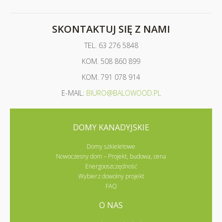
SKONTAKTUJ SIĘ Z NAMI
TEL.
63 276 5848
KOM.
508 860 899
KOM.
791 078 914
E-MAIL:
BIURO@BALOWOOD.PL
DOMY KANADYJSKIE
Domy szkieletowe
Nowoczesny dom – Projekt, budowa, cena
Energooszczędność
Wybierz dowolny projekt
FAQ
O NAS