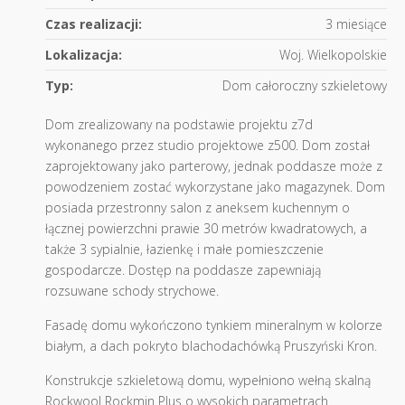
Czas realizacji:
3 miesiące
Lokalizacja:
Woj. Wielkopolskie
Typ:
Dom całoroczny szkieletowy
Dom zrealizowany na podstawie projektu z7d
wykonanego przez studio projektowe z500. Dom został
zaprojektowany jako parterowy, jednak poddasze może z
powodzeniem zostać wykorzystane jako magazynek. Dom
posiada przestronny salon z aneksem kuchennym o
łącznej powierzchni prawie 30 metrów kwadratowych, a
także 3 sypialnie, łazienkę i małe pomieszczenie
gospodarcze. Dostęp na poddasze zapewniają
rozsuwane schody strychowe.
Fasadę domu wykończono tynkiem mineralnym w kolorze
białym, a dach pokryto blachodachówką Pruszyński Kron.
Konstrukcje szkieletową domu, wypełniono wełną skalną
Rockwool Rockmin Plus o wysokich parametrach