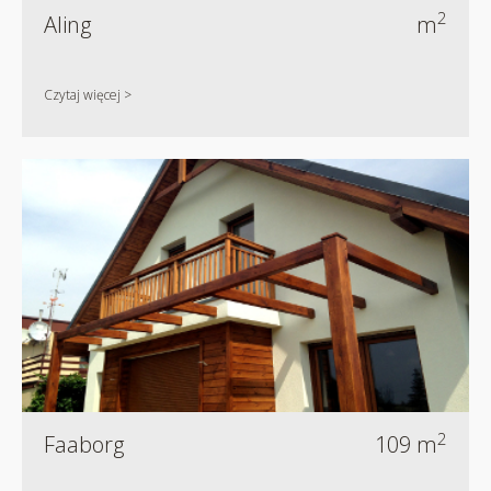
2
Aling
m
Czytaj więcej >
2
Faaborg
109 m